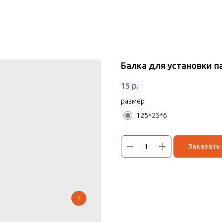
Балка для установки 
15
р.
размер
125*25*6
Заказать